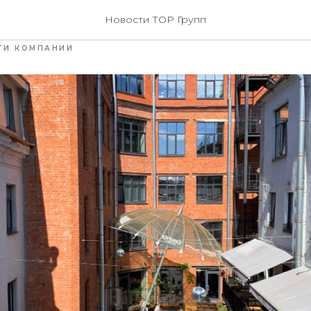
 Бертгольд центре СД
Новости ТОР Групп
ТИ КОМПАНИИ