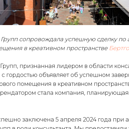
Групп сопровождала успешную сделку по 
ещения в креативном пространстве
Бертго
Групп, признанная лидером в области конс
 с гордостью объявляет об успешном заве
гового помещения в креативном пространст
арендатором стала компания, планирующая
спешно заключена 5 апреля 2024 года при 
упп в роли консультанта. Мы предоставили