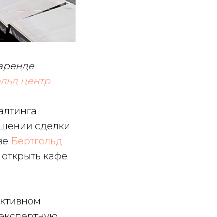
аренде
льд центр
алтинга
ршении сделки
ве
Бертгольд
 открыть кафе
активном
 экспертную