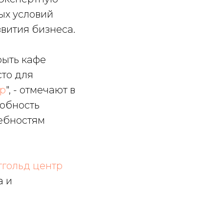
ых условий
звития бизнеса.
рыть кафе
сто для
тр
", - отмечают в
собность
ребностям
тгольд центр
а и