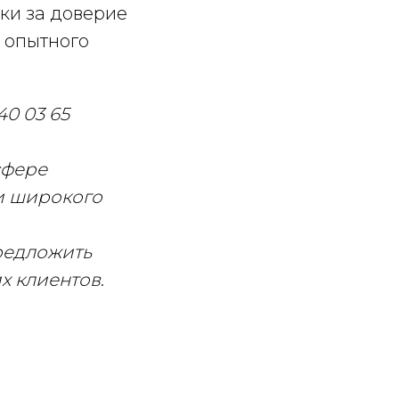
ки за доверие
 опытного
0 03 65
сфере
и широкого
редложить
х клиентов
.