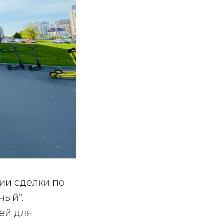
ии сделки по
ный".
ей для