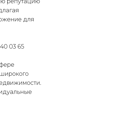
ою репутацию
длагая
ложение для
40 03 65
сфере
 широкого
недвижимости.
видуальные