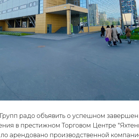
 Групп радо объявить о успешном завершен
ния в престижном Торговом Центре "Яхтен
о арендовано производственной компани