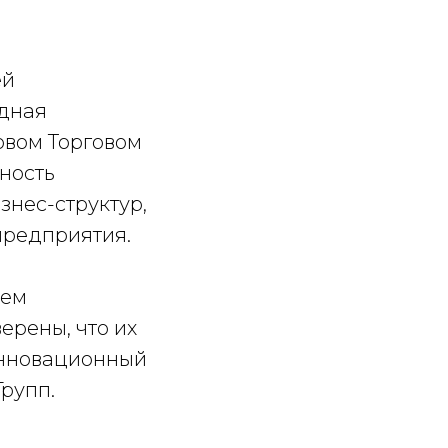
ей
одная
овом Торговом
ность
знес-структур,
предприятия.
уем
ерены, что их
инновационный
Групп.