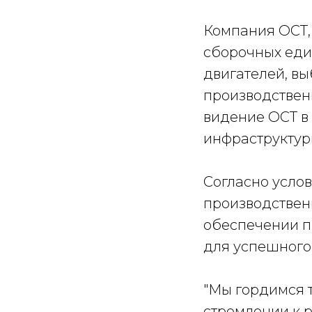
Компания ОСТ,
сборочных еди
двигателей, в
производствен
видение ОСТ в
инфраструктур
Согласно услов
производствен
обеспечении 
для успешного
"Мы гордимся 
стремлении к р