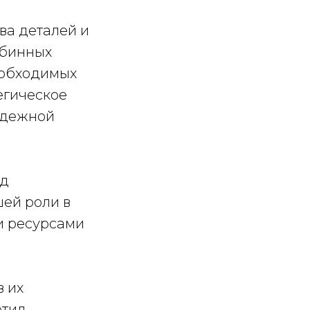
ва деталей и
рбинных
еобходимых
егическое
адежной
од
ей роли в
 ресурсами
 их
етил