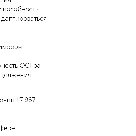
 способность
адаптироваться
римером
ность ОСТ за
одолжения
рупп +7 967
сфере