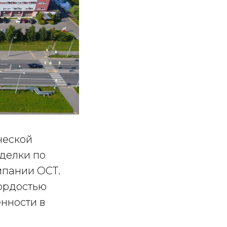
ческой
делки по
мпании ОСТ.
гордостью
нности в